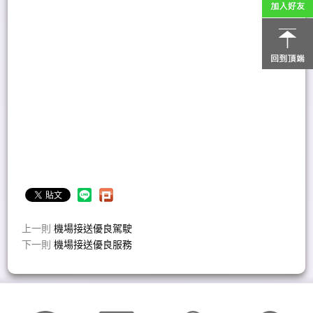
包車旅遊
提供旅客最優質、快速的包
車服機場接送 推薦務。
車種分為小型車、旅程中長途開車、塞車與尋覓停車位等問
題，徹底打消出門旅遊的念頭嗎？現在，您可以將這一切都交
給專業、優質、親切的，量身打造專屬於您的台灣旅遊中型車
包
及大型車，每包車旅遊輛皆為新車。我們將以最專業的司
車旅遊網
機場接送
機導遊，最優質的
舒適車輛及最安全的
旅遊路線，帶您深入台灣的每一處美景。不論您有各種大小需
求
上一則
機場接送優良駕駛
下一則
機場接送優良服務